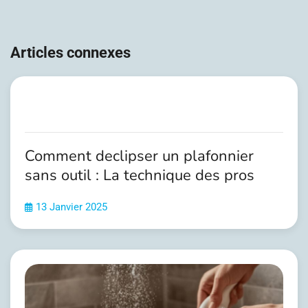
Navigation
de
Articles connexes
l’article
Comment declipser un plafonnier
sans outil : La technique des pros
13 Janvier 2025